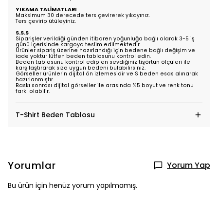
YIKAMA TALİMATLARI
Maksimum 30 derecede ters çevirerek yıkayınız.
Ters çevirip ütüleyiniz.
S.S.S
Siparişler verildiği günden itibaren yoğunluğa bağlı olarak 3-5 iş
günü içerisinde kargoya teslim edilmektedir.
Ürünler sipariş üzerine hazırlandığı için bedene bağlı değişim ve
iade yoktur lütfen beden tablosunu kontrol edin.
Beden tablosunu kontrol edip en sevdiğiniz tişörtün ölçüleri ile
karşılaştırarak size uygun bedeni bulabilirsiniz.
Görseller ürünlerin dijital ön izlemesidir ve S beden esas alınarak
hazırlanmıştır.
Baskı sonrası dijital görseller ile arasında %5 boyut ve renk tonu
farkı olabilir.
T-Shirt Beden Tablosu
Yorumlar
Yorum Yap
Bu ürün için henüz yorum yapılmamış.