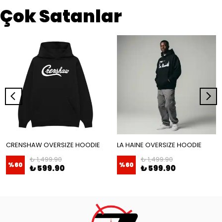
Çok Satanlar
CRENSHAW OVERSIZE HOODIE
LA HAINE OVERSIZE HOODIE
₺ 1,499.90
₺ 1,499.90
%
60
%
60
₺ 599.90
₺ 599.90