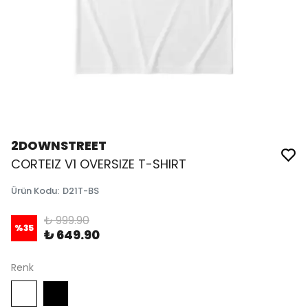
2DOWNSTREET
CORTEIZ V1 OVERSIZE T-SHIRT
Ürün Kodu
:
D21T-BS
₺ 999.90
%
35
₺ 649.90
Renk