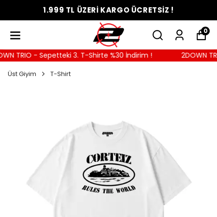
1.999 TL ÜZERİ KARGO ÜCRETSİZ !
0
N TRIO - Sepetteki 3. T-Shirte %30 İndirim !
2DOWN TRIO -
Üst Giyim
T-Shirt