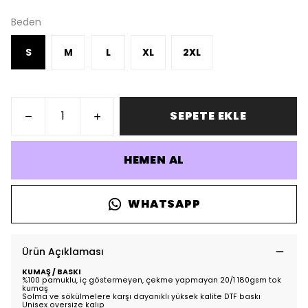
Beden
S
M
L
XL
2XL
SEPETE EKLE
HEMEN AL
WHATSAPP
Ürün Açıklaması
KUMAŞ / BASKI
%100 pamuklu, iç göstermeyen, çekme yapmayan 20/1 180gsm tok
kumaş
Solma ve sökülmelere karşı dayanıklı yüksek kalite DTF baskı
Unisex oversize kalıp