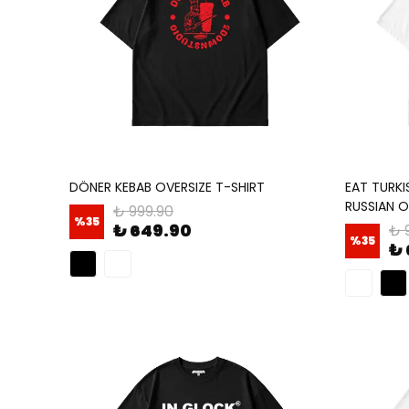
DÖNER KEBAB OVERSIZE T-SHIRT
EAT TURK
RUSSIAN O
₺ 999.90
%
35
₺ 649.90
₺ 
%
35
₺ 