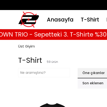
Anasayfa
T-Shirt
IO - Sepetteki 3. T-Shirte %30 İndir
Üst Giyim
T-Shirt
59
ürün
Öne çıkanlar
Son eklenen