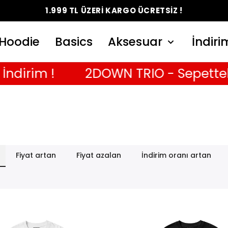
1.999 TL ÜZERİ KARGO ÜCRETSİZ !
Hoodie
Basics
Aksesuar
İndiri
im !
2DOWN TRIO - Sepetteki 3. T-
Fiyat artan
Fiyat azalan
İndirim oranı artan