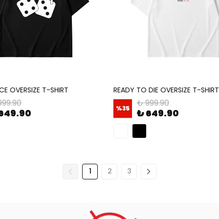
CE OVERSIZE T-SHIRT
READY TO DIE OVERSIZE T-SHIRT
999.90
₺ 999.90
%
35
649.90
₺ 649.90
1
2
3