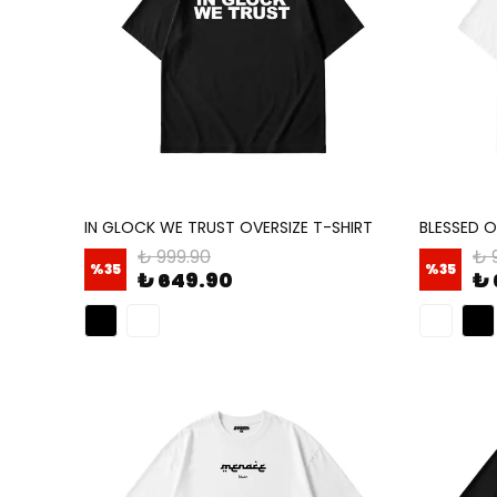
IN GLOCK WE TRUST OVERSIZE T-SHIRT
BLESSED O
₺ 999.90
₺ 
%
35
%
35
₺ 649.90
₺ 