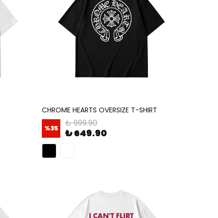
CHROME HEARTS OVERSIZE T-SHIRT
₺ 999.90
%
35
₺ 649.90