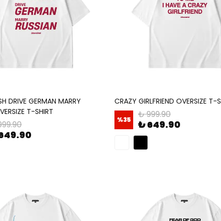
ISH DRIVE GERMAN MARRY
CRAZY GIRLFRIEND OVERSIZE T-S
VERSIZE T-SHIRT
₺ 999.90
%
35
₺ 649.90
999.90
649.90