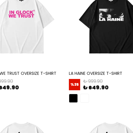
WE TRUST OVERSIZE T-SHIRT
LA HAINE OVERSIZE T-SHIRT
999.90
₺ 999.90
%
35
649.90
₺ 649.90