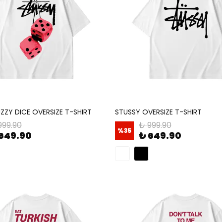
ZZY DICE OVERSIZE T-SHIRT
STUSSY OVERSIZE T-SHIRT
999.90
₺ 999.90
%
35
649.90
₺ 649.90