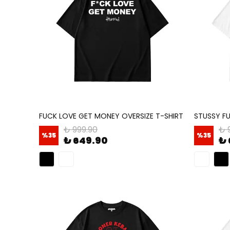
FUCK LOVE GET MONEY OVERSIZE T-SHIRT
STUSSY FU
₺ 999.90
₺ 
%
35
%
35
₺ 649.90
₺ 