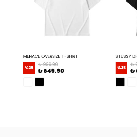
MENACE OVERSIZE T-SHIRT
STUSSY DI
₺ 999.90
₺ 
%
35
%
35
₺ 649.90
₺ 