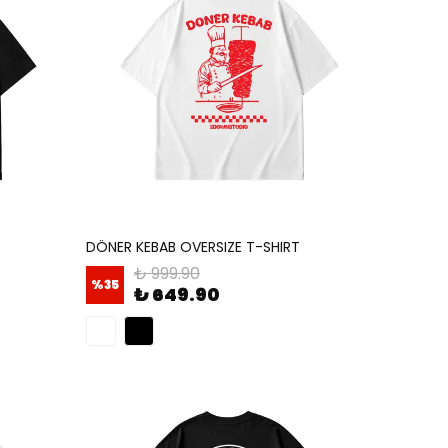
DÖNER KEBAB OVERSIZE T-SHIRT
₺ 999.90
%
35
₺ 649.90