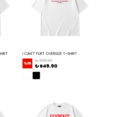
HIRT
I CAN'T FLIRT OVERSIZE T-SHIRT
₺ 999.90
%
35
₺ 649.90