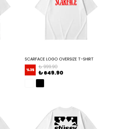
SCARFACE LOGO OVERSIZE T-SHIRT
₺ 999.90
%
35
₺ 649.90