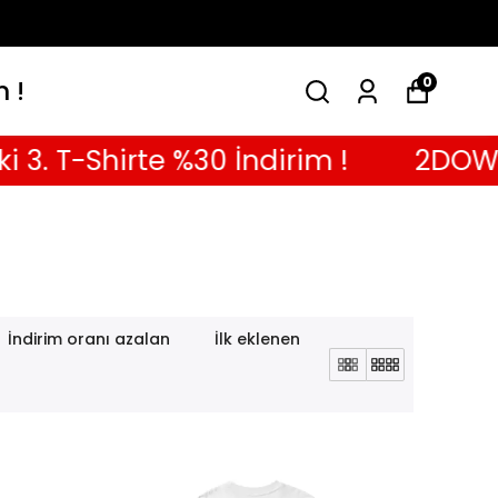
0
m !
Shirte %30 İndirim !
2DOWN TRIO 
İndirim oranı azalan
İlk eklenen