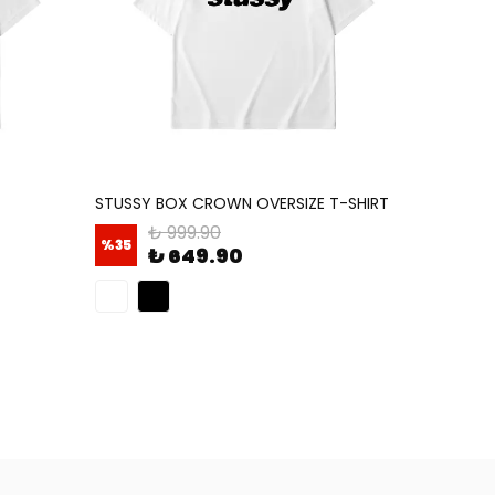
STUSSY BOX CROWN OVERSIZE T-SHIRT
₺ 999.90
%
35
₺ 649.90