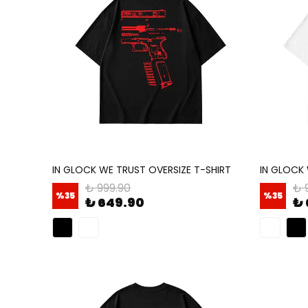
IN GLOCK WE TRUST OVERSIZE T-SHIRT
IN GLOCK 
₺ 999.90
₺ 
%
35
%
35
₺ 649.90
₺ 