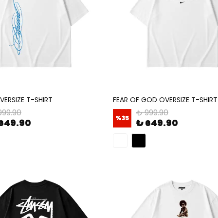
VERSIZE T-SHIRT
FEAR OF GOD OVERSIZE T-SHIRT
999.90
₺ 999.90
%
35
649.90
₺ 649.90