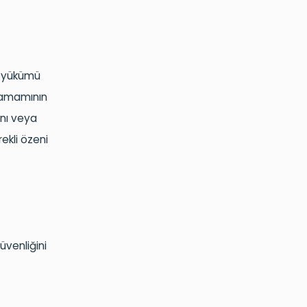
ma yükümü
 tamamının
ını veya
rekli özeni
üvenliğini