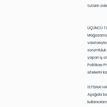
tutarın öde
ÜÇÜNCÜ TA
Mağazamı
vasıtasıyla 
sorumluluk 
yapan iş ort
Politikası 
sitelerini 
İSTİSNAİ HA
Aşağıda beli
kullanıcılar