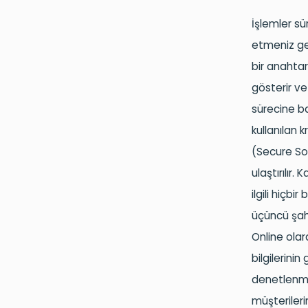
İşlemler sü
etmeniz ger
bir anahtar
gösterir ve
sürecine ba
kullanılan k
(
Secure
So
ulaştırılır.
ilgili hiçb
üçüncü şahı
Online olar
bilgilerinin 
denetlenmek
müşterileri