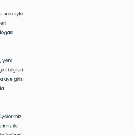
ı suretiyle
eri,
doğası
, yeni
bi bilgileri
 üye girişi
da
üyelerimiz
rimiz ile