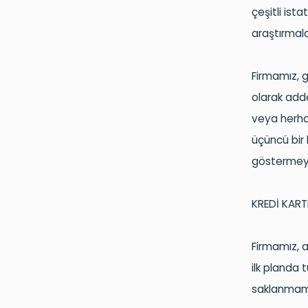
çeşitli ist
araştırmalar
Firmamız, gi
olarak adde
veya herhan
üçüncü bir 
göstermeyi
KREDİ KART
Firmamız, a
ilk planda t
saklanmam