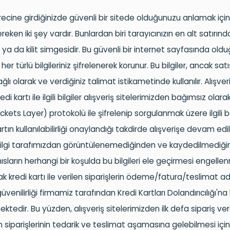
recine girdiğinizde güvenli bir sitede olduğunuzu anlamak için
eken iki şey vardır. Bunlardan biri tarayıcınızın en alt satırın
 ya da kilit simgesidir. Bu güvenli bir internet sayfasında old
 her türlü
bilgileriniz şifrelenerek korunur. Bu bilgiler, ancak satı
ğlı olarak ve verdiğiniz talimat istikametinde kullanılır. Alışver
redi kartı ile ilgili bilgiler alışveriş sitelerimizden bağımsız olara
ckets
Layer
) protokolü ile şifrelenip sorgulanmak üzere ilgili
 Kartın kullanılabilirliği onaylandığı takdirde alışverişe devam edil
ir bilgi tarafımızdan görüntülenemediğinden ve kaydedilmediği
sların herhangi bir koşulda bu bilgileri ele geçirmesi engellen
ak kredi kartı ile verilen siparişlerin ödeme/fatura/teslimat ad
güvenilirliği
firmamiz
tarafından Kredi Kartları
Dolandırıcılığı'na
tedir. Bu yüzden, alışveriş sitelerimizden ilk defa sipariş ve
n siparişlerinin tedarik ve teslimat aşamasına gelebilmesi için