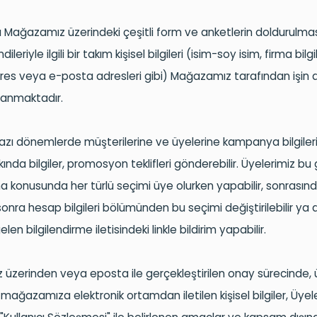
 Mağazamız üzerindeki çeşitli form ve anketlerin doldurulmas
ileriyle ilgili bir takım kişisel bilgileri (isim-soy isim, firma bilgil
dres veya e-posta adresleri gibi) Mağazamız tarafından işin 
lanmaktadır.
azı dönemlerde müşterilerine ve üyelerine kampanya bilgileri
ında bilgiler, promosyon teklifleri gönderebilir. Üyelerimiz bu gi
 konusunda her türlü seçimi üye olurken yapabilir, sonrasında
onra hesap bilgileri bölümünden bu seçimi değiştirilebilir ya 
len bilgilendirme iletisindeki linkle bildirim yapabilir.
üzerinden veya eposta ile gerçekleştirilen onay sürecinde, 
mağazamıza elektronik ortamdan iletilen kişisel bilgiler, Üyele