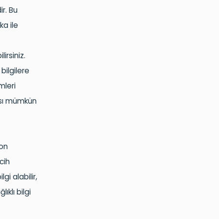
r. Bu
ka ile
irsiniz.
 bilgilere
mleri
ması mümkün
fon
cih
i alabilir,
klı bilgi