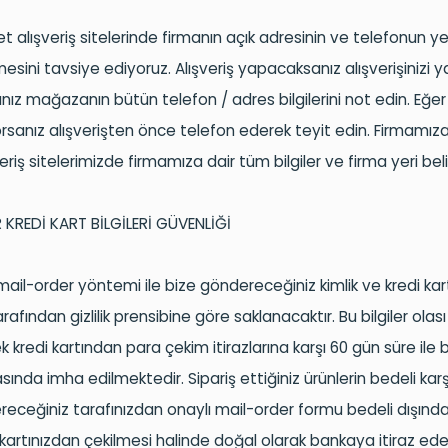
et alışveriş sitelerinde firmanın açık adresinin ve telefonun y
mesini tavsiye ediyoruz. Alışveriş yapacaksanız alışverişiniz
ınız mağazanın bütün telefon / adres bilgilerini not edin. Eğer
sanız alışverişten önce telefon ederek teyit edin. Firmamız
eriş sitelerimizde firmamıza dair tüm bilgiler ve firma yeri belir
 KREDİ KART BİLGİLERİ GÜVENLİĞİ
mail
-
order
yöntemi ile bize göndereceğiniz kimlik ve kredi kart 
rafından gizlilik prensibine göre saklanacaktır. Bu bilgiler olası
ek
kredi kartından para çekim itirazlarına karşı 60 gün süre ile b
ında imha edilmektedir. Sipariş ettiğiniz ürünlerin bedeli karş
receğiniz tarafınızdan onaylı
mail
-
order
formu bedeli dışınd
 kartınızdan çekilmesi halinde doğal olarak bankaya itiraz edeb