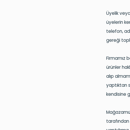
Üyelik veya
üyelerin kend
telefon, a
gereği top
Firmamız b
ürünler hakk
alıp almama
yaptıktan s
kendisine ge
Mağazamız 
tarafından 