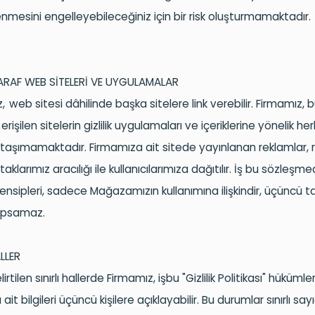
nmesini engelleyebileceğiniz için bir risk oluşturmamaktadır.
RAF WEB SİTELERİ VE UYGULAMALAR
z, web
sitesi dâhilinde başka sitelere link verebilir. Firmamız, bu
erişilen sitelerin gizlilik uygulamaları ve içeriklerine yönelik he
taşımamaktadır. Firmamıza ait sitede yayınlanan reklamlar, r
aklarımız aracılığı ile kullanıcılarımıza dağıtılır. İş bu sözleşmed
Prensipleri, sadece Mağazamızın kullanımına ilişkindir, üçüncü 
kapsamaz.
LLER
rtilen sınırlı hallerde Firmamız, işbu "Gizlilik Politikası" hükümle
a ait bilgileri üçüncü kişilere açıklayabilir. Bu durumlar sınırlı s