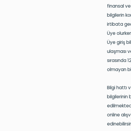
finansal ve
bilgilerin k
irtibata ge
Üye olurken 
Üye giriş bi
ulaşması ve
sırasında 1
olmayan bir
Bilgi hattı
bilgilerinin
edilmektedi
online alış
edinebilirsi