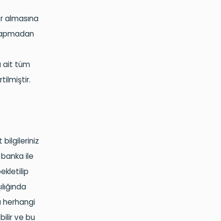
er almasına
i yapmadan
a ait tüm
tilmiştir.
bilgileriniz
 banka ile
ekletilip
ılığında
a herhangi
ilir ve bu