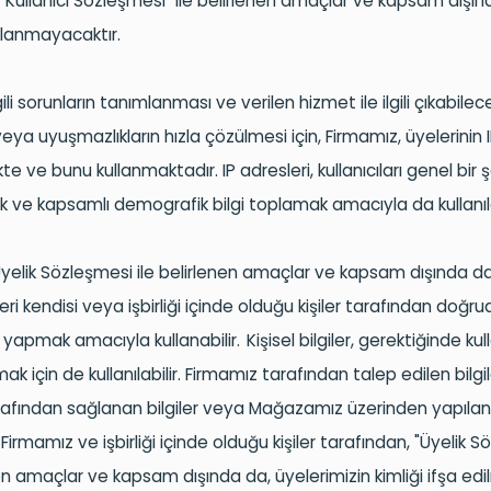
"Kullanıcı Sözleşmesi" ile belirlenen amaçlar ve kapsam dışı
ıklanmayacaktır.
ili sorunların tanımlanması ve verilen hizmet ile ilgili çıkabilec
veya uyuşmazlıkların hızla çözülmesi için, Firmamız, üyelerinin 
 ve bunu kullanmaktadır. IP adresleri, kullanıcıları genel bir ş
ve kapsamlı demografik bilgi toplamak amacıyla da kullanılab
Üyelik Sözleşmesi ile belirlenen amaçlar ve kapsam dışında
da
ileri kendisi veya
işbirliği
içinde olduğu kişiler tarafından doğr
apmak amacıyla kullanabilir. Kişisel bilgiler, gerektiğinde kull
k için de kullanılabilir. Firmamız tarafından talep edilen bilgi
arafından sağlanan bilgiler veya Mağazamız üzerinden yapılan
er; Firmamız ve
işbirliği
içinde olduğu kişiler tarafından, "Üyelik S
enen amaçlar ve kapsam dışında
da,
üyelerimizin kimliği ifşa e