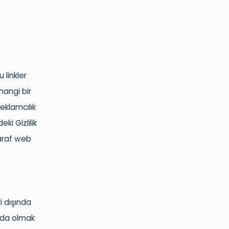
 linkler
rhangi bir
eklamcılık
eki Gizlilik
taraf web
ri dışında
ayıda olmak