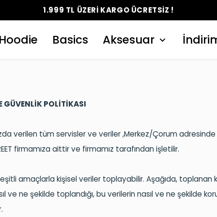
1.999 TL ÜZERİ KARGO ÜCRETSİZ !
Hoodie
Basics
Aksesuar
İndiri
VE GÜVENLİK POLİTİKASI
a verilen tüm servisler ve veriler
,Merkez/Çorum
adresind
EET
fi
rmamıza aittir ve firmamız tarafından işletilir.
şitli amaçlarla kişisel veriler toplayabilir. Aşağıda, toplanan k
asıl ve ne şekilde toplandığı, bu verilerin nasıl ve ne şekilde k
r.