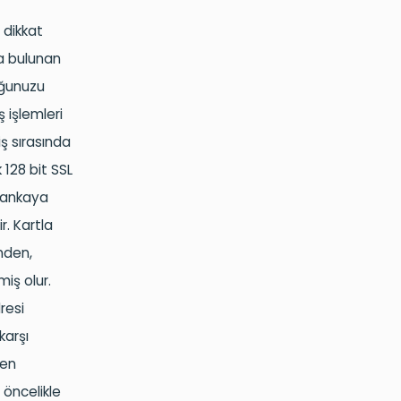
 dikkat
da bulunan
uğunuzu
ş işlemleri
iş sırasında
k 128 bit SSL
 bankaya
ir. Kartla
nden,
miş olur.
resi
karşı
ren
 öncelikle