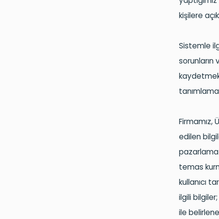
yaptığımız 
kişilere aç
Sistemle ilg
sorunların 
kaydetmekte
tanımlamak 
Firmamız, 
edilen bilg
pazarlama y
temas kurma
kullanıcı t
ilgili bilgil
ile belirl