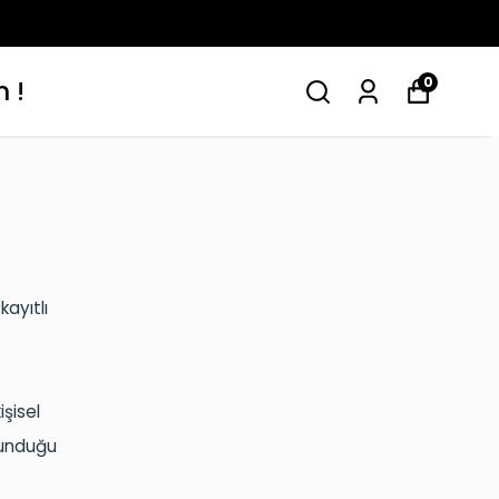
0
m !
e
kayıtlı
işisel
orunduğu