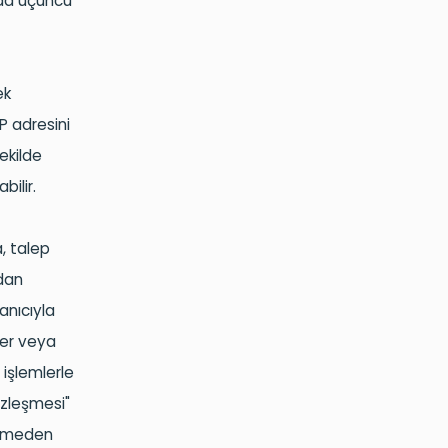
nda üçüncü
ek
IP adresini
ekilde
ilir.
,
talep
udan
anıcıyla
ler veya
 işlemlerle
özleşmesi"
dilmeden