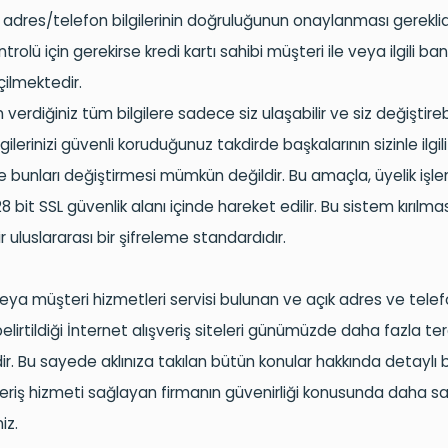
 adres/telefon bilgilerinin doğruluğunun onaylanması gereklidi
ontrolü için gerekirse kredi kartı sahibi müşteri ile veya ilgili ban
çilmektedir.
verdiğiniz tüm bilgilere sadece siz ulaşabilir ve siz değiştirebil
lgilerinizi güvenli koruduğunuz takdirde başkalarının sizinle ilgili
 bunları değiştirmesi mümkün değildir. Bu amaçla, üyelik işle
28 bit SSL güvenlik alanı içinde hareket edilir. Bu sistem kırıl
 uluslararası bir şifreleme standardıdır.
 veya müşteri hizmetleri servisi bulunan ve açık adres ve tele
 belirtildiği İnternet alışveriş siteleri günümüzde daha fazla ter
r. Bu sayede aklınıza takılan bütün konular hakkında detaylı bilg
veriş hizmeti sağlayan firmanın güvenirliği konusunda daha sağlı
niz.