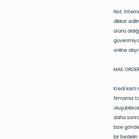
Not: İntern
dikkat edil
ürünü aldığ
güvenmiyor
online alışv
MAİL ORDER
Kredi kartı
firmamız ta
oluşubilec
daha sonras
bize gönde
bir bedelin