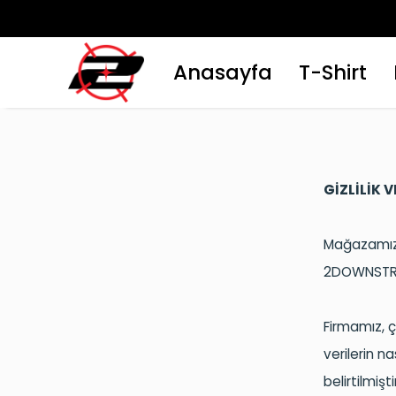
Anasayfa
T-Shirt
GİZLİLİK 
Mağazamızd
2DOWNSTR
Firmamız, çe
verilerin n
belirtilmişti