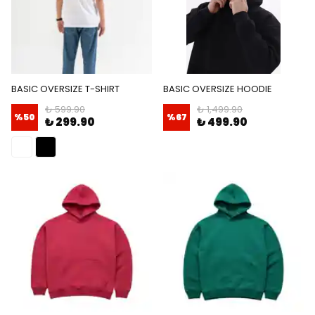
BASIC OVERSIZE T-SHIRT
BASIC OVERSIZE HOODIE
₺ 599.90
₺ 1,499.90
%
50
%
67
₺ 299.90
₺ 499.90