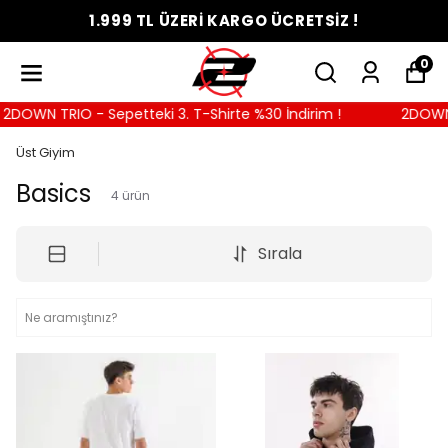
1.999 TL ÜZERİ KARGO ÜCRETSİZ !
0
2DOWN TRIO - Sepetteki 3. T-Shirte %30 İndirim !
2DOWN T
Üst Giyim
Basics
4
ürün
Sırala