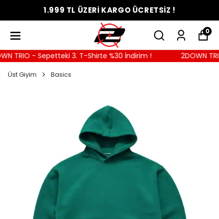
1.999 TL ÜZERİ KARGO ÜCRETSİZ !
0
 TRIO - Sepetteki 3. T-Shirte %30 İndirim !
2DOWN TRIO -
Üst Giyim
Basics