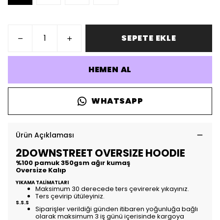
SEPETE EKLE
HEMEN AL
WHATSAPP
Ürün Açıklaması
2DOWNSTREET OVERSIZE HOODIE
%100 pamuk 350gsm ağır kumaş
Oversize Kalıp
YIKAMA TALİMATLARI
Maksimum 30 derecede ters çevirerek yıkayınız.
Ters çevirip ütüleyiniz.
S.S.S
Siparişler verildiği günden itibaren yoğunluğa bağlı
olarak maksimum 3 iş günü içerisinde kargoya