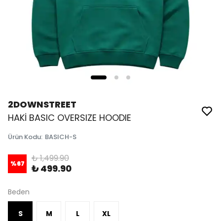
2DOWNSTREET
HAKİ BASIC OVERSIZE HOODIE
Ürün Kodu
:
BASICH-S
₺ 1,499.90
%
67
₺ 499.90
Beden
S
M
L
XL