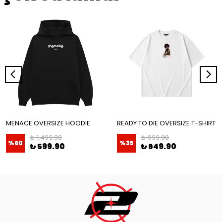
MENACE OVERSIZE HOODIE
READY TO DIE OVERSIZE T-SHIRT
₺ 1,499.90
₺ 999.90
%
60
%
35
₺ 599.90
₺ 649.90