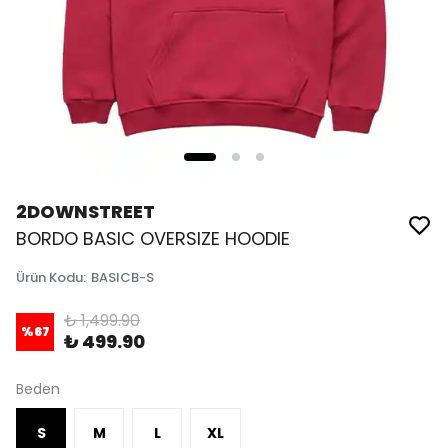
2DOWNSTREET
BORDO BASIC OVERSIZE HOODIE
Ürün Kodu
:
BASICB-S
₺ 1,499.90
%
67
₺ 499.90
Beden
S
M
L
XL