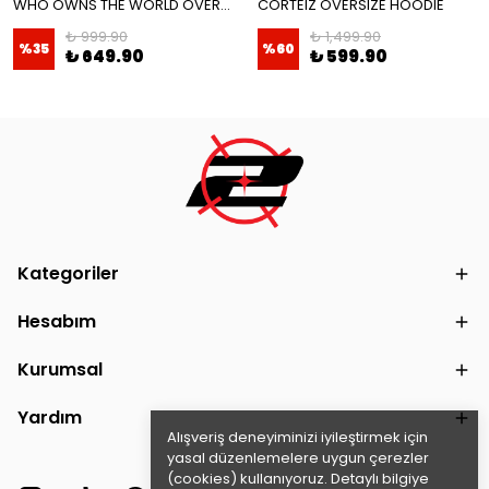
WHO OWNS THE WORLD OVERSIZE T-SHIRT
CORTEIZ OVERSIZE HOODIE
₺ 999.90
₺ 1,499.90
%
35
%
60
₺ 649.90
₺ 599.90
Kategoriler
Hesabım
Kurumsal
Yardım
Alışveriş deneyiminizi iyileştirmek için
yasal düzenlemelere uygun çerezler
(cookies) kullanıyoruz. Detaylı bilgiye