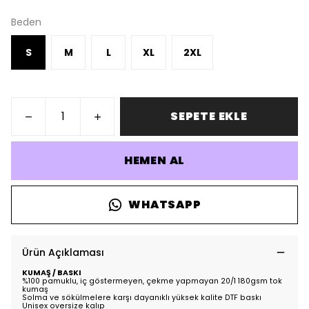
Beden
S
M
L
XL
2XL
SEPETE EKLE
HEMEN AL
WHATSAPP
Ürün Açıklaması
KUMAŞ / BASKI
%100 pamuklu, iç göstermeyen, çekme yapmayan 20/1 180gsm tok
kumaş
Solma ve sökülmelere karşı dayanıklı yüksek kalite DTF baskı
Unisex oversize kalıp