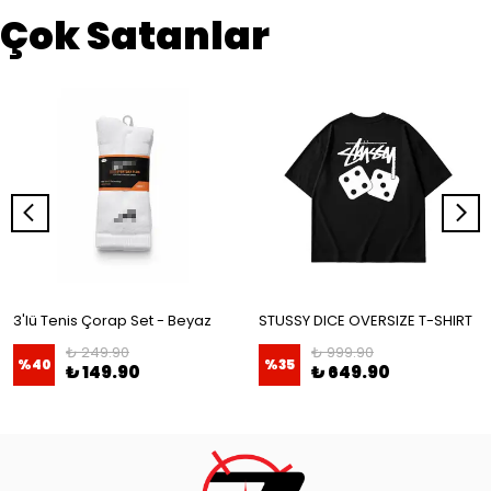
Çok Satanlar
3'lü Tenis Çorap Set - Beyaz
STUSSY DICE OVERSIZE T-SHIRT
₺ 249.90
₺ 999.90
%
40
%
35
₺ 149.90
₺ 649.90