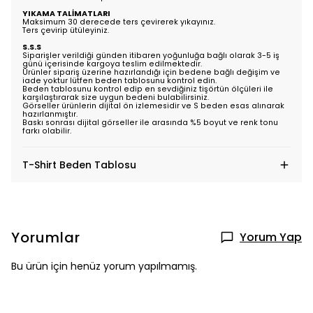
YIKAMA TALİMATLARI
Maksimum 30 derecede ters çevirerek yıkayınız.
Ters çevirip ütüleyiniz.
S.S.S
Siparişler verildiği günden itibaren yoğunluğa bağlı olarak 3-5 iş
günü içerisinde kargoya teslim edilmektedir.
Ürünler sipariş üzerine hazırlandığı için bedene bağlı değişim ve
iade yoktur lütfen beden tablosunu kontrol edin.
Beden tablosunu kontrol edip en sevdiğiniz tişörtün ölçüleri ile
karşılaştırarak size uygun bedeni bulabilirsiniz.
Görseller ürünlerin dijital ön izlemesidir ve S beden esas alınarak
hazırlanmıştır.
Baskı sonrası dijital görseller ile arasında %5 boyut ve renk tonu
farkı olabilir.
T-Shirt Beden Tablosu
Yorumlar
Yorum Yap
Bu ürün için henüz yorum yapılmamış.