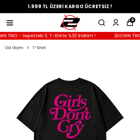
1.999 TL ÜZERİ KARGO ÜCRETSİZ !
0
TRIO - Sepetteki 3. T-Shirte %30 İndirim !
2DOWN TRIO - 
Üst Giyim
T-Shirt