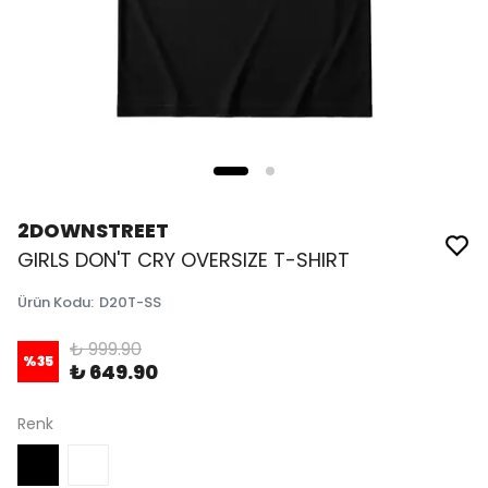
2DOWNSTREET
GIRLS DON'T CRY OVERSIZE T-SHIRT
Ürün Kodu
:
D20T-SS
₺ 999.90
%
35
₺ 649.90
Renk