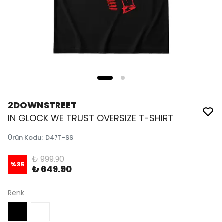
2DOWNSTREET
IN GLOCK WE TRUST OVERSIZE T-SHIRT
Ürün Kodu
:
D47T-SS
₺ 999.90
%
35
₺ 649.90
Renk