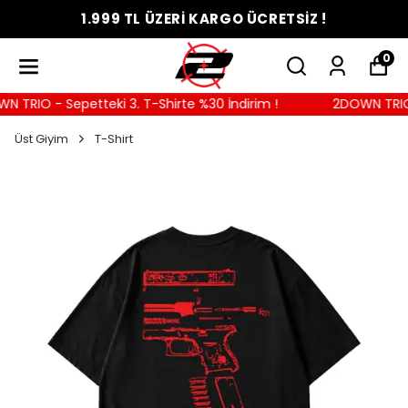
1.999 TL ÜZERİ KARGO ÜCRETSİZ !
0
TRIO - Sepetteki 3. T-Shirte %30 İndirim !
2DOWN TRIO - 
Üst Giyim
T-Shirt