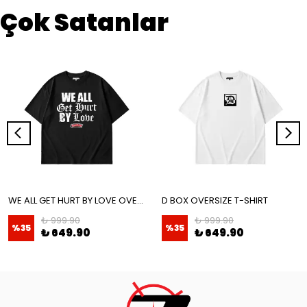
Çok Satanlar
WE ALL GET HURT BY LOVE OVERSIZE T-SHIRT
D BOX OVERSIZE T-SHIRT
₺ 999.90
₺ 999.90
%
35
%
35
₺ 649.90
₺ 649.90