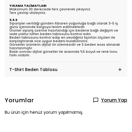
YIKAMA TALİMATLARI
Maksimum 30 derecede ters çevirerek yıkayınız.
Ters çevirip ütüleyiniz.
S.S.S
Siparişler verildiği günden itibaren yoğunluğa bağlı olarak 3-5 iş
günü içerisinde kargoya teslim edilmektedir.
Ürünler sipariş üzerine hazırlandığı için bedene bağlı değişim ve
iade yoktur lütfen beden tablosunu kontrol edin.
Beden tablosunu kontrol edip en sevdiğiniz tişörtün ölçüleri ile
karşılaştırarak size uygun bedeni bulabilirsiniz.
Görseller ürünlerin dijital ön izlemesidir ve S beden esas alınarak
hazırlanmıştır.
Baskı sonrası dijital görseller ile arasında %5 boyut ve renk tonu
farkı olabilir.
T-Shirt Beden Tablosu
Yorumlar
Yorum Yap
Bu ürün için henüz yorum yapılmamış.