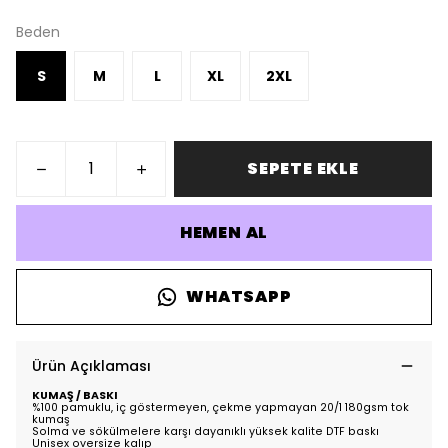
Beden
S
M
L
XL
2XL
SEPETE EKLE
HEMEN AL
WHATSAPP
Ürün Açıklaması
KUMAŞ / BASKI
%100 pamuklu, iç göstermeyen, çekme yapmayan 20/1 180gsm tok
kumaş
Solma ve sökülmelere karşı dayanıklı yüksek kalite DTF baskı
Unisex oversize kalıp