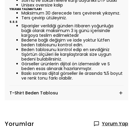
Solma ve sökülmelere karşı dayanıklı DTF baskı
Unisex oversize kalıp
YIKAMA TALİMATLARI
Maksimum 30 derecede ters çevirerek yıkayınız.
Ters çevirip ütüleyiniz.
S.S.S
Siparişler verildiği günden itibaren yoğunluğa
bağlı olarak maksimum 3 iş günü içerisinde
kargoya teslim edilmektedir
Bedene bağlı değişim ve iade yoktur lütfen
beden tablosunu kontrol edin.
Beden tablosunu kontrol edip en sevdiğiniz
tişörtün ölçüleri ile karşılaştırarak size uygun
bedeni bulabilirsiniz.
Görseller ürünlerin dijital ön izlemesidir ve S
beden esas alınarak hazırlanmıştır.
Baskı sonrası dijital görseller ile arasında %5 boyut
ve renk tonu farkı olabilir.
T-Shirt Beden Tablosu
Yorumlar
Yorum Yap