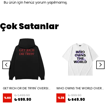
Bu ürün için henüz yorum yapılmamış.
Çok Satanlar
GET RICH OR DIE TRYIN' OVERSIZE HOODIE
WHO OWNS THE WORLD OVERSIZE T-SHIRT
₺ 1,499.90
₺ 999.90
%
60
%
35
₺ 599.90
₺ 649.90