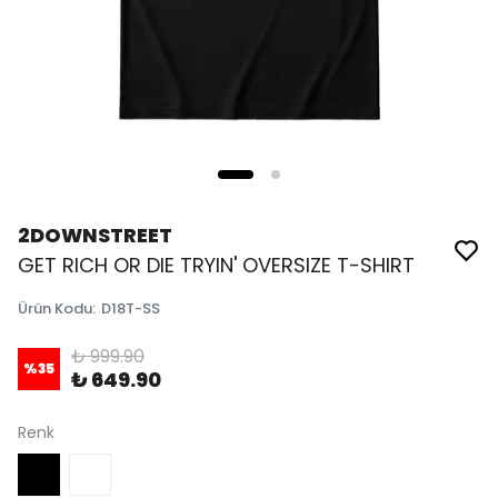
2DOWNSTREET
GET RICH OR DIE TRYIN' OVERSIZE T-SHIRT
Ürün Kodu
:
D18T-SS
₺ 999.90
%
35
₺ 649.90
Renk