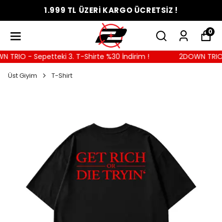
1.999 TL ÜZERİ KARGO ÜCRETSİZ !
0
TRIO - Sepetteki 3. T-Shirte %30 İndirim !
2DOWN TRIO - S
Üst Giyim
T-Shirt