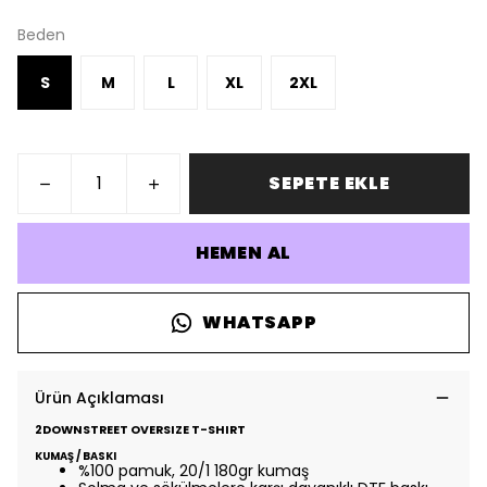
Beden
S
M
L
XL
2XL
SEPETE EKLE
HEMEN AL
WHATSAPP
Ürün Açıklaması
2DOWNSTREET OVERSIZE T-SHIRT
KUMAŞ / BASKI
%100 pamuk, 20/1 180gr kumaş