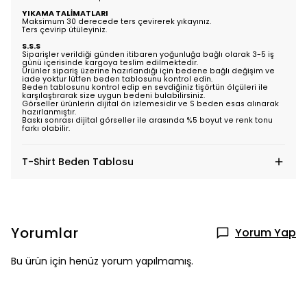
YIKAMA TALİMATLARI
Maksimum 30 derecede ters çevirerek yıkayınız.
Ters çevirip ütüleyiniz.
S.S.S
Siparişler verildiği günden itibaren yoğunluğa bağlı olarak 3-5 iş
günü içerisinde kargoya teslim edilmektedir.
Ürünler sipariş üzerine hazırlandığı için bedene bağlı değişim ve
iade yoktur lütfen beden tablosunu kontrol edin.
Beden tablosunu kontrol edip en sevdiğiniz tişörtün ölçüleri ile
karşılaştırarak size uygun bedeni bulabilirsiniz.
Görseller ürünlerin dijital ön izlemesidir ve S beden esas alınarak
hazırlanmıştır.
Baskı sonrası dijital görseller ile arasında %5 boyut ve renk tonu
farkı olabilir.
T-Shirt Beden Tablosu
Yorumlar
Yorum Yap
Bu ürün için henüz yorum yapılmamış.