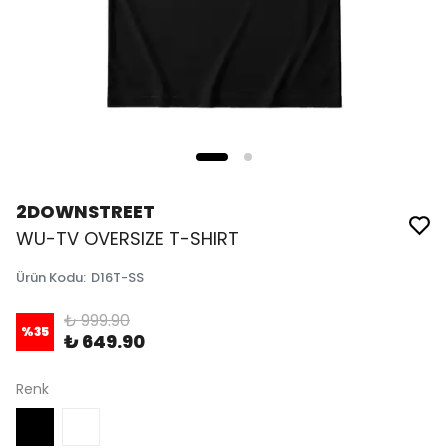
2DOWNSTREET
WU-TV OVERSIZE T-SHIRT
Ürün Kodu
:
D16T-SS
₺ 999.90
%
35
₺ 649.90
Renk