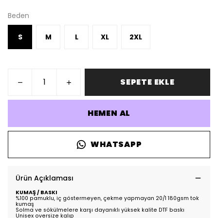
Beden
S
M
L
XL
2XL
SEPETE EKLE
HEMEN AL
WHATSAPP
Ürün Açıklaması
KUMAŞ / BASKI
%100 pamuklu, iç göstermeyen, çekme yapmayan 20/1 180gsm tok
kumaş
Solma ve sökülmelere karşı dayanıklı yüksek kalite DTF baskı
Unisex oversize kalıp