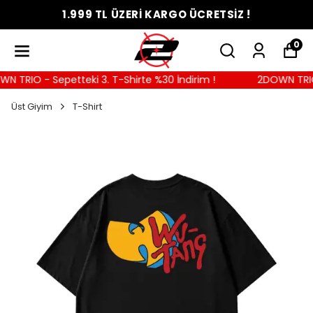
1.999 TL ÜZERİ KARGO ÜCRETSİZ !
0
 TRIO - Sepetteki 3. T-Shirte %30 İndirim !
2DOWN TRIO -
Üst Giyim
T-Shirt