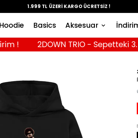
1.999 TL ÜZERİ KARGO ÜCRETSİZ !
Hoodie
Basics
Aksesuar
İndiri
 !
2DOWN TRIO - Sepetteki 3. T-Sh