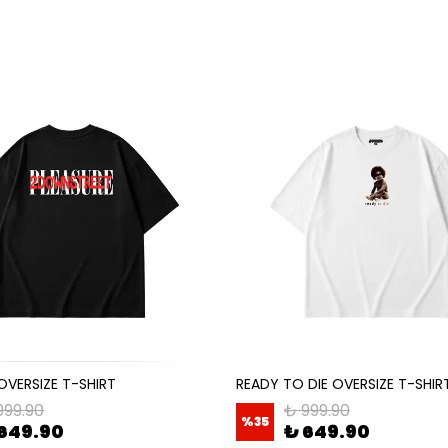
OVERSIZE T-SHIRT
READY TO DIE OVERSIZE T-SHIR
999.90
₺ 999.90
%
35
649.90
₺ 649.90