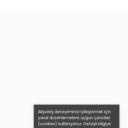
Alışveriş deneyiminizi iyileştirmek için
yasal düzenlemelere uygun çerezler
(cookies) kullanıyoruz. Detaylı bilgiye