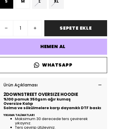
S
M
L
XL
SEPETE EKLE
HEMEN AL
WHATSAPP
Ürün Açıklaması
2DOWNSTREET OVERSIZE HOODIE
%100 pamuk 350gsm ağır kumaş
Oversize Kalıp
Solma ve sökülmelere karşı dayanıklı DTF baskı
YIKAMA TALİMATLARI
Maksimum 30 derecede ters çevirerek
yıkayınız.
Ters çevirip ütüleyiniz.