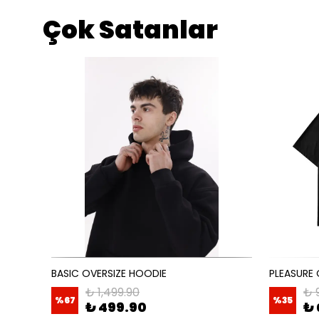
Çok Satanlar
BASIC OVERSIZE HOODIE
PLEASURE 
₺ 1,499.90
₺ 
%
67
%
35
₺ 499.90
₺ 