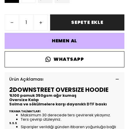
SEPETE EKLE
HEMEN AL
WHATSAPP
Ürün Açıklaması
2DOWNSTREET OVERSIZE HOODIE
%100 pamuk 350gsm ağır kumaş
Oversize Kalıp
Solma ve sökülmelere karşı dayanıklı DTF baskı
YIKAMA TALİMATLARI
Maksimum 30 derecede ters çevirerek yıkayınız.
Ters çevirip ütüleyiniz.
S.S.S
Siparişler verildiği günden itibaren yoğunluğa bağlı