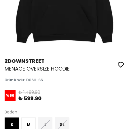
2DOWNSTREET
MENACE OVERSIZE HOODIE
Ürün Kodu
:
D06H-SS
₺ 1,499.90
%
60
₺ 599.90
Beden
S
M
L
XL