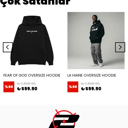
Çok Satanlar
FEAR OF GOD OVERSIZE HOODIE
LA HAINE OVERSIZE HOODIE
₺ 1,499.90
₺ 1,499.90
%
60
%
60
₺ 599.90
₺ 599.90