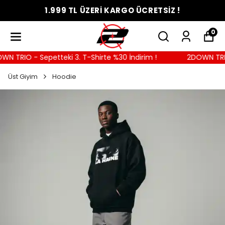
1.999 TL ÜZERİ KARGO ÜCRETSİZ !
0
 TRIO - Sepetteki 3. T-Shirte %30 İndirim !
2DOWN TRIO -
Üst Giyim
Hoodie