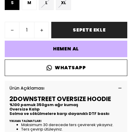
S
M
L
XL
SEPETE EKLE
HEMEN AL
WHATSAPP
Ürün Açıklaması
2DOWNSTREET OVERSIZE HOODIE
%100 pamuk 350gsm ağır kumaş
Oversize Kalıp
Solma ve sökülmelere karşı dayanıklı DTF baskı
YIKAMA TALİMATLARI
Maksimum 30 derecede ters çevirerek yıkayınız.
Ters çevirip ütüleyiniz.