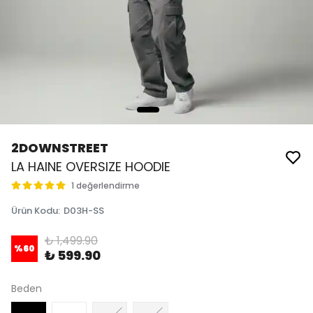
2DOWNSTREET
LA HAINE OVERSIZE HOODIE
1 değerlendirme
Ürün Kodu
:
D03H-SS
₺ 1,499.90
%
60
₺ 599.90
Beden