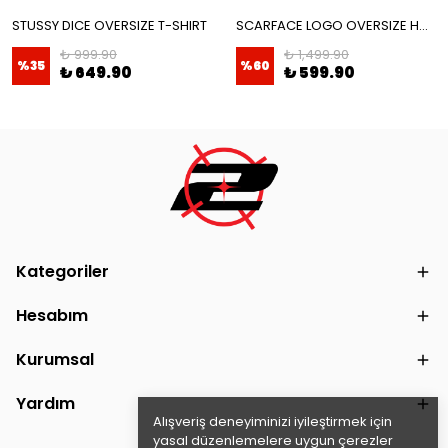
STUSSY DICE OVERSIZE T-SHIRT
SCARFACE LOGO OVERSIZE HOODIE
₺ 999.90
₺ 1,499.90
%
35
%
60
₺ 649.90
₺ 599.90
Kategoriler
Hesabım
Kurumsal
Yardım
Alışveriş deneyiminizi iyileştirmek için
yasal düzenlemelere uygun çerezler