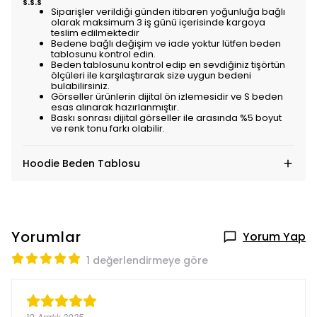
S.S.S
Siparişler verildiği günden itibaren yoğunluğa bağlı
olarak maksimum 3 iş günü içerisinde kargoya
teslim edilmektedir
Bedene bağlı değişim ve iade yoktur lütfen beden
tablosunu kontrol edin.
Beden tablosunu kontrol edip en sevdiğiniz tişörtün
ölçüleri ile karşılaştırarak size uygun bedeni
bulabilirsiniz.
Görseller ürünlerin dijital ön izlemesidir ve S beden
esas alınarak hazırlanmıştır.
Baskı sonrası dijital görseller ile arasında %5 boyut
ve renk tonu farkı olabilir.
Hoodie Beden Tablosu
Yorumlar
Yorum Yap
1 değerlendirmeye göre