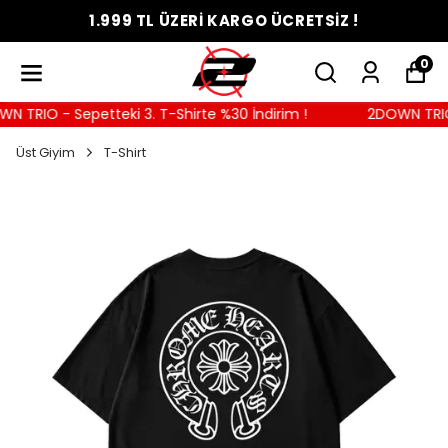
1.999 TL ÜZERİ KARGO ÜCRETSİZ !
0
 TRIO - Sepetteki 3. T-Shirte %30 İndirim !
2DOWN TRIO - 
Üst Giyim
T-Shirt