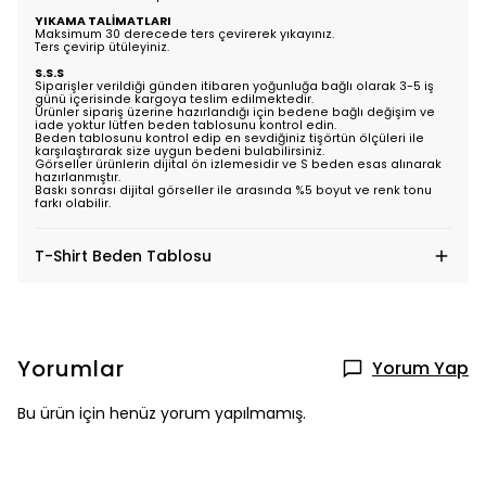
YIKAMA TALİMATLARI
Maksimum 30 derecede ters çevirerek yıkayınız.
Ters çevirip ütüleyiniz.
S.S.S
Siparişler verildiği günden itibaren yoğunluğa bağlı olarak 3-5 iş
günü içerisinde kargoya teslim edilmektedir.
Ürünler sipariş üzerine hazırlandığı için bedene bağlı değişim ve
iade yoktur lütfen beden tablosunu kontrol edin.
Beden tablosunu kontrol edip en sevdiğiniz tişörtün ölçüleri ile
karşılaştırarak size uygun bedeni bulabilirsiniz.
Görseller ürünlerin dijital ön izlemesidir ve S beden esas alınarak
hazırlanmıştır.
Baskı sonrası dijital görseller ile arasında %5 boyut ve renk tonu
farkı olabilir.
T-Shirt Beden Tablosu
Yorumlar
Yorum Yap
Bu ürün için henüz yorum yapılmamış.