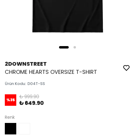
2DOWNSTREET
CHROME HEARTS OVERSIZE T-SHIRT
Ürün Kodu
:
D04T-SS
₺ 999.90
%
35
₺ 649.90
Renk