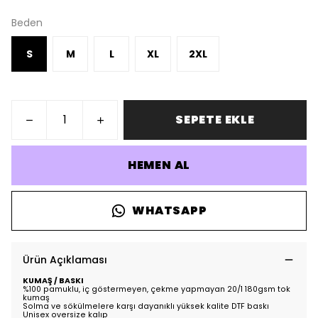
Beden
S
M
L
XL
2XL
SEPETE EKLE
HEMEN AL
WHATSAPP
Ürün Açıklaması
KUMAŞ / BASKI
%100 pamuklu, iç göstermeyen, çekme yapmayan 20/1 180gsm tok
kumaş
Solma ve sökülmelere karşı dayanıklı yüksek kalite DTF baskı
Unisex oversize kalıp