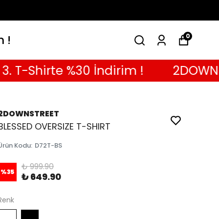
0
m !
Shirte %30 İndirim !
2DOWN TRIO 
2DOWNSTREET
BLESSED OVERSIZE T-SHIRT
Ürün Kodu
:
D72T-BS
₺ 999.90
%
35
₺ 649.90
Renk