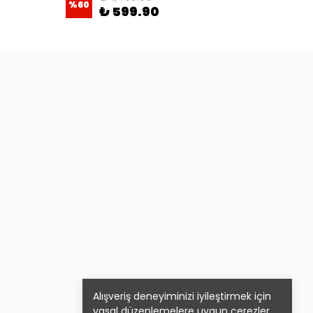
%
60
%
60
₺ 599.90
Alışveriş deneyiminizi iyileştirmek için
yasal düzenlemelere uygun çerezler