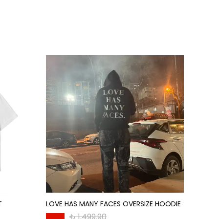
T
LOVE HAS MANY FACES OVERSIZE HOODIE
IN GLO
₺ 1,499.90