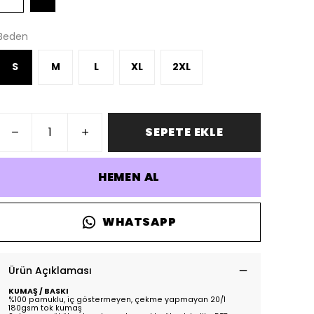
Beden
S
M
L
XL
2XL
SEPETE EKLE
HEMEN AL
WHATSAPP
Ürün Açıklaması
KUMAŞ / BASKI
%100 pamuklu, iç göstermeyen, çekme yapmayan 20/1
180gsm tok kumaş