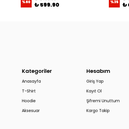
%
60
%
35
₺ 599.90
₺ 
Kategoriler
Hesabım
Anasayfa
Giriş Yap
T-Shirt
Kayıt Ol
Hoodie
Şifremi Unuttum
Aksesuar
Kargo Takip