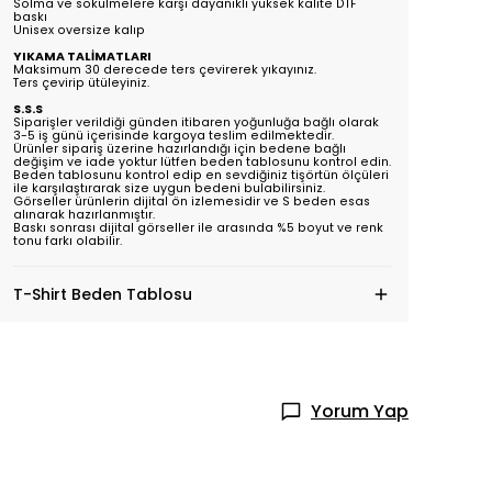
Solma ve sökülmelere karşı dayanıklı yüksek kalite DTF
baskı
Unisex oversize kalıp
YIKAMA TALİMATLARI
Maksimum 30 derecede ters çevirerek yıkayınız.
Ters çevirip ütüleyiniz.
S.S.S
Siparişler verildiği günden itibaren yoğunluğa bağlı olarak
3-5 iş günü içerisinde kargoya teslim edilmektedir.
Ürünler sipariş üzerine hazırlandığı için bedene bağlı
değişim ve iade yoktur lütfen beden tablosunu kontrol edin.
Beden tablosunu kontrol edip en sevdiğiniz tişörtün ölçüleri
ile karşılaştırarak size uygun bedeni bulabilirsiniz.
Görseller ürünlerin dijital ön izlemesidir ve S beden esas
alınarak hazırlanmıştır.
Baskı sonrası dijital görseller ile arasında %5 boyut ve renk
tonu farkı olabilir.
T-Shirt Beden Tablosu
Yorum Yap