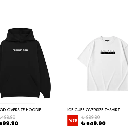
GOD OVERSIZE HOODIE
ICE CUBE OVERSIZE T-SHIRT
1,499.90
₺ 999.90
%
35
599.90
₺ 649.90