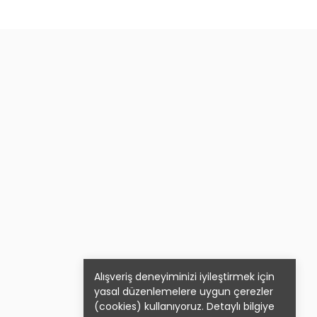
Alışveriş deneyiminizi iyileştirmek için
yasal düzenlemelere uygun çerezler
(cookies) kullanıyoruz. Detaylı bilgiye