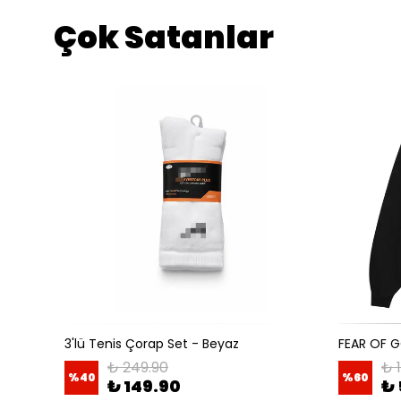
Çok Satanlar
3'lü Tenis Çorap Set - Beyaz
FEAR OF 
₺ 249.90
₺ 
%
40
%
60
₺ 149.90
₺ 