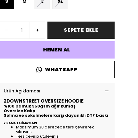
S
M
L
XL
SEPETE EKLE
HEMEN AL
WHATSAPP
Ürün Açıklaması
2DOWNSTREET OVERSIZE HOODIE
%100 pamuk 350gsm ağır kumaş
Oversize Kalıp
Solma ve sökülmelere karşı dayanıklı DTF baskı
YIKAMA TALİMATLARI
Maksimum 30 derecede ters çevirerek
yıkayınız.
Ters çevirip ütüleyiniz.