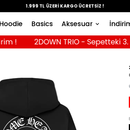
1.999 TL ÜZERİ KARGO ÜCRETSİZ !
Hoodie
Basics
Aksesuar
İndiri
!
2DOWN TRIO - Sepetteki 3. T-Sh