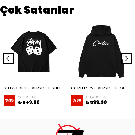
Çok Satanlar
STUSSY DICE OVERSIZE T-SHIRT
CORTEIZ V2 OVERSIZE HOODIE
₺ 999.90
₺ 1,499.90
%
35
%
60
₺ 649.90
₺ 599.90