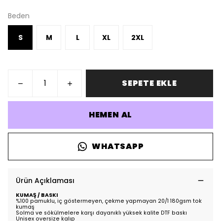
Beden
S
M
L
XL
2XL
SEPETE EKLE
HEMEN AL
WHATSAPP
Ürün Açıklaması
KUMAŞ / BASKI
%100 pamuklu, iç göstermeyen, çekme yapmayan 20/1 180gsm tok
kumaş
Solma ve sökülmelere karşı dayanıklı yüksek kalite DTF baskı
Unisex oversize kalıp