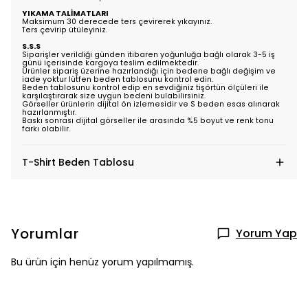
YIKAMA TALİMATLARI
Maksimum 30 derecede ters çevirerek yıkayınız.
Ters çevirip ütüleyiniz.
S.S.S
Siparişler verildiği günden itibaren yoğunluğa bağlı olarak 3-5 iş
günü içerisinde kargoya teslim edilmektedir.
Ürünler sipariş üzerine hazırlandığı için bedene bağlı değişim ve
iade yoktur lütfen beden tablosunu kontrol edin.
Beden tablosunu kontrol edip en sevdiğiniz tişörtün ölçüleri ile
karşılaştırarak size uygun bedeni bulabilirsiniz.
Görseller ürünlerin dijital ön izlemesidir ve S beden esas alınarak
hazırlanmıştır.
Baskı sonrası dijital görseller ile arasında %5 boyut ve renk tonu
farkı olabilir.
T-Shirt Beden Tablosu
Yorumlar
Yorum Yap
Bu ürün için henüz yorum yapılmamış.