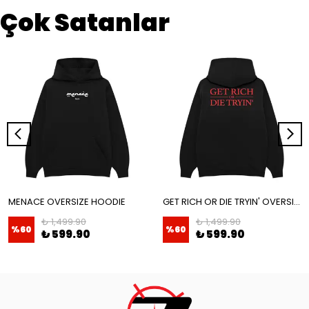
Çok Satanlar
MENACE OVERSIZE HOODIE
GET RICH OR DIE TRYIN' OVERSIZE HOODIE
₺ 1,499.90
₺ 1,499.90
%
60
%
60
₺ 599.90
₺ 599.90