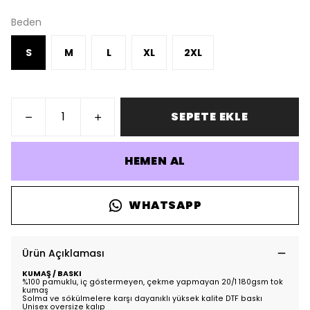
Beden
S
M
L
XL
2XL
SEPETE EKLE
HEMEN AL
WHATSAPP
Ürün Açıklaması
KUMAŞ / BASKI
%100 pamuklu, iç göstermeyen, çekme yapmayan 20/1 180gsm tok
kumaş
Solma ve sökülmelere karşı dayanıklı yüksek kalite DTF baskı
Unisex oversize kalıp