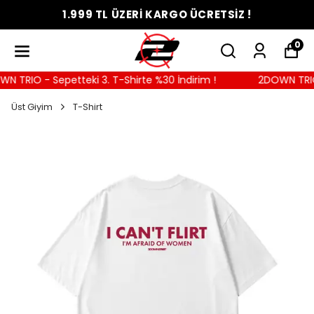
1.999 TL ÜZERİ KARGO ÜCRETSİZ !
0
 TRIO - Sepetteki 3. T-Shirte %30 İndirim !
2DOWN TRIO -
Üst Giyim
T-Shirt