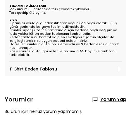
YIKAMA TALİMATLARI
Maksimum 30 derecede ters çevirerek yıkayınız.
Ters çevirip ütüleyiniz.
S.S.S
Siparişler verildiği günden itibaren yoğunluğa bağlı olarak 3-5 iş
günü içerisinde kargoya teslim edilmektedir.
Ürünler sipariş üzerine hazırlandığı için bedene bağlı değişim ve
iade yoktur lütfen beden tablosunu kontrol edin.
Beden tablosunu kontrol edip en sevdiğiniz tişörtün ölçüleri ile
karşılaştırarak size uygun bedeni bulabilirsiniz.
Görseller ürünlerin dijital ön izlemesidir ve S beden esas alınarak
hazırlanmıştır.
Baskı sonrası dijital görseller ile arasında %5 boyut ve renk tonu
farkı olabilir.
T-Shirt Beden Tablosu
Yorumlar
Yorum Yap
Bu ürün için henüz yorum yapılmamış.