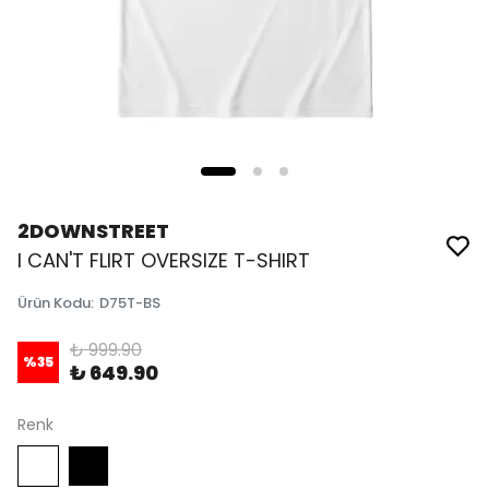
2DOWNSTREET
I CAN'T FLIRT OVERSIZE T-SHIRT
Ürün Kodu
:
D75T-BS
₺ 999.90
%
35
₺ 649.90
Renk