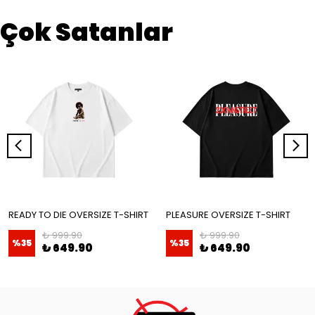
Çok Satanlar
READY TO DIE OVERSIZE T-SHIRT
PLEASURE OVERSIZE T-SHIRT
₺ 999.90
₺ 999.90
%
35
%
35
₺ 649.90
₺ 649.90