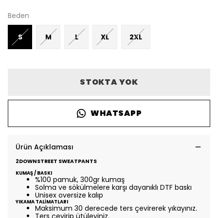
Beden
S
M
L
XL
2XL
STOKTA YOK
WHATSAPP
Ürün Açıklaması
2DOWNSTREET SWEATPANTS
KUMAŞ / BASKI
%100 pamuk, 300gr kumaş
Solma ve sökülmelere karşı dayanıklı DTF baskı
Unisex oversize kalıp
YIKAMA TALİMATLARI
Maksimum 30 derecede ters çevirerek yıkayınız.
Ters çevirip ütüleyiniz.