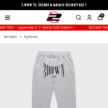
1.999 TL ÜZERİ KARGO ÜCRETSİZ !
0
TRIO - Sepetteki 3. T-Shirte %30 İndirim !
2DOWN TRIO - 
Alt Giyim
Eşofman