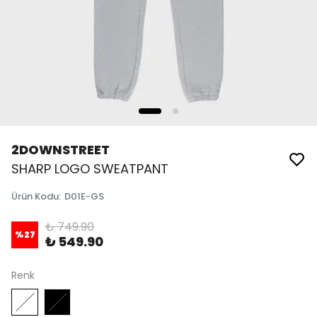
2DOWNSTREET
SHARP LOGO SWEATPANT
Ürün Kodu
:
D01E-GS
₺ 749.90
%
27
₺ 549.90
Renk