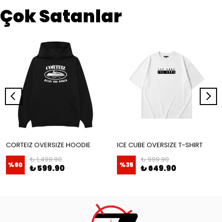
Çok Satanlar
CORTEIZ OVERSIZE HOODIE
ICE CUBE OVERSIZE T-SHIRT
₺ 1,499.90
₺ 999.90
%
60
%
35
₺ 599.90
₺ 649.90