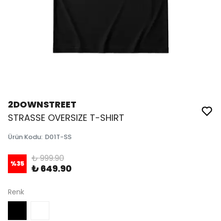
2DOWNSTREET
STRASSE OVERSIZE T-SHIRT
Ürün Kodu
:
D01T-SS
₺ 999.90
%
35
₺ 649.90
Renk