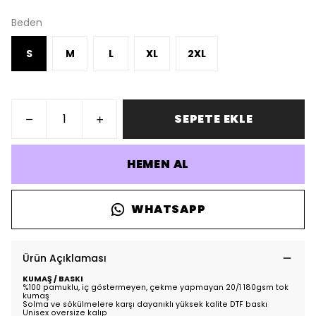
Beden
S
M
L
XL
2XL
SEPETE EKLE
HEMEN AL
WHATSAPP
Ürün Açıklaması
KUMAŞ / BASKI
%100 pamuklu, iç göstermeyen, çekme yapmayan 20/1 180gsm tok
kumaş
Solma ve sökülmelere karşı dayanıklı yüksek kalite DTF baskı
Unisex oversize kalıp