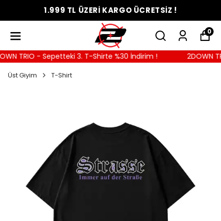
1.999 TL ÜZERİ KARGO ÜCRETSİZ !
0
N TRIO - Sepetteki 3. T-Shirte %30 İndirim !
2DOWN TRIO 
Üst Giyim
T-Shirt