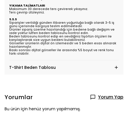
YIKAMA TALİMATLARI
Maksimum 30 derecede ters çevirerek yıkayınız.
Ters çevirip ütüleyiniz.
S.S.S
Siparişler verildiği günden itibaren yoğunluğa bağlı olarak 3-5 iş
günü içerisinde kargoya teslim edilmektedir.
Ürünler sipariş üzerine hazırlandığı için bedene bağlı değişim ve
iade yoktur lütfen beden tablosunu kontrol edin.
Beden tablosunu kontrol edip en sevdiğiniz tişörtün ölçüleri ile
karşılaştırarak size uygun bedeni bulabilirsiniz.
Görseller ürünlerin dijital ön izlemesidir ve S beden esas alınarak
hazırlanmıştır.
Baskı sonrası dijital görseller ile arasında %5 boyut ve renk tonu
farkı olabilir.
T-Shirt Beden Tablosu
Yorumlar
Yorum Yap
Bu ürün için henüz yorum yapılmamış.