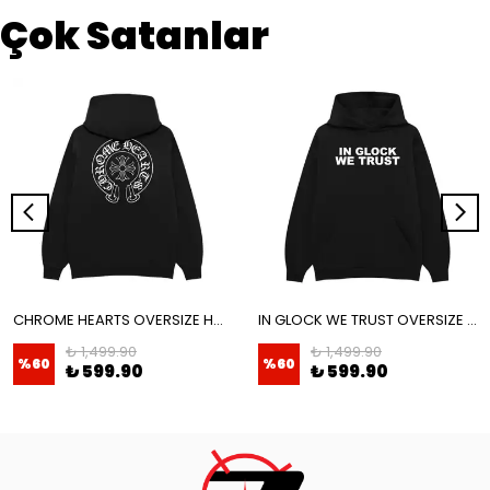
Çok Satanlar
CHROME HEARTS OVERSIZE HOODIE
IN GLOCK WE TRUST OVERSIZE HOODIE
₺ 1,499.90
₺ 1,499.90
%
60
%
60
₺ 599.90
₺ 599.90