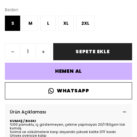
Beden
S
M
L
XL
2XL
SEPETE EKLE
HEMEN AL
WHATSAPP
Ürün Açıklaması
KUMAŞ / BASKI
%100 pamuklu, iç göstermeyen, çekme yapmayan 20/1 180gsm tok
kumaş
Solma ve sökülmelere karşı dayanıklı yüksek kalite DTF baskı
Unisex oversize kalıp