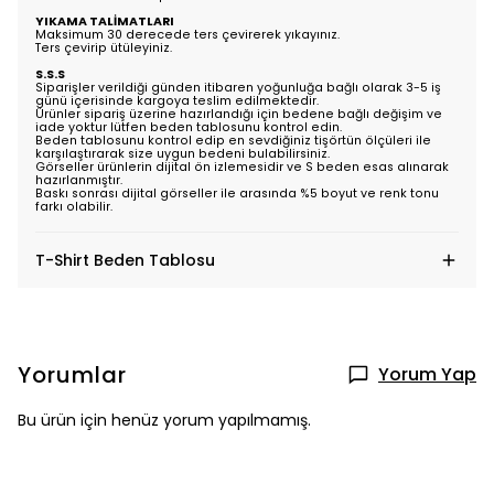
YIKAMA TALİMATLARI
Maksimum 30 derecede ters çevirerek yıkayınız.
Ters çevirip ütüleyiniz.
S.S.S
Siparişler verildiği günden itibaren yoğunluğa bağlı olarak 3-5 iş
günü içerisinde kargoya teslim edilmektedir.
Ürünler sipariş üzerine hazırlandığı için bedene bağlı değişim ve
iade yoktur lütfen beden tablosunu kontrol edin.
Beden tablosunu kontrol edip en sevdiğiniz tişörtün ölçüleri ile
karşılaştırarak size uygun bedeni bulabilirsiniz.
Görseller ürünlerin dijital ön izlemesidir ve S beden esas alınarak
hazırlanmıştır.
Baskı sonrası dijital görseller ile arasında %5 boyut ve renk tonu
farkı olabilir.
T-Shirt Beden Tablosu
Yorumlar
Yorum Yap
Bu ürün için henüz yorum yapılmamış.