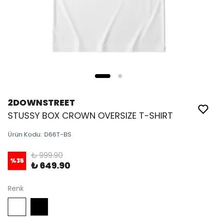
2DOWNSTREET
STUSSY BOX CROWN OVERSIZE T-SHIRT
Ürün Kodu
:
D66T-BS
₺ 999.90
%
35
₺ 649.90
Renk